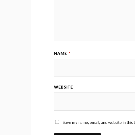
NAME
*
WEBSITE
Save my name, email, and website in this 