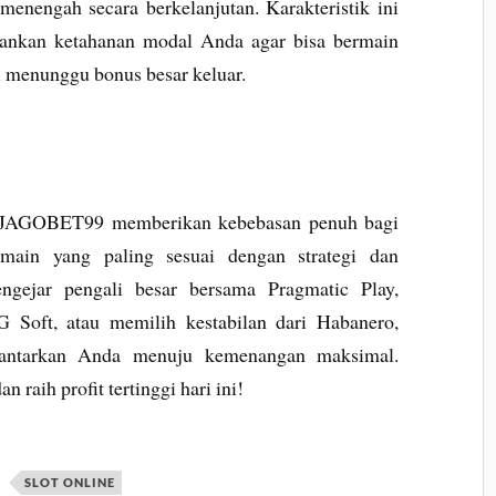
enengah secara berkelanjutan. Karakteristik ini
nkan ketahanan modal Anda agar bisa bermain
i menunggu bonus besar keluar.
JAGOBET99 memberikan kebebasan penuh bagi
ain yang paling sesuai dengan strategi dan
ejar pengali besar bersama Pragmatic Play,
G Soft, atau memilih kestabilan dari Habanero,
gantarkan Anda menuju kemenangan maksimal.
 raih profit tertinggi hari ini!
SLOT ONLINE