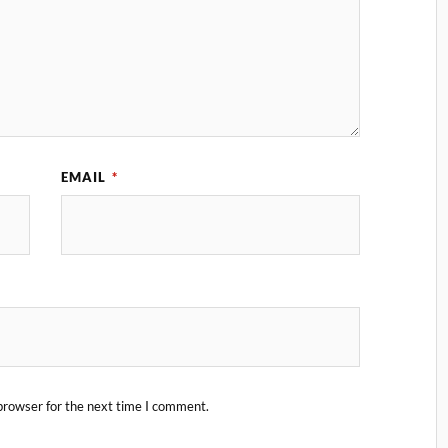
EMAIL
*
browser for the next time I comment.