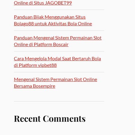
Online di Situs JAGOBET99
Panduan Bijak Menggunakan Situs
Bolago88 untuk Aktivitas Bola Online
Panduan Mengenal Sistem Permainan Slot
Online di Platform Boscair
Cara Mengelola Modal Saat Bertaruh Bola
di Platform vipbet88
Mengenal Sistem Permainan Slot Online
Bersama Bosempire
Recent Comments