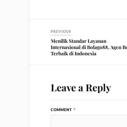
PREVIOUS
Menilik Standar Layanan
Internasional di Bolago88, Agen B
Terbaik di Indonesia
Leave a Reply
COMMENT
*