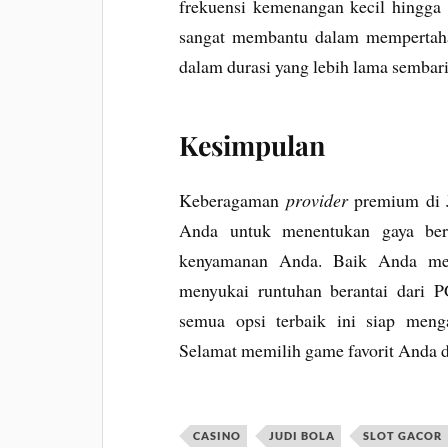
frekuensi kemenangan kecil hingga m
sangat membantu dalam mempertaha
dalam durasi yang lebih lama sembar
Kesimpulan
Keberagaman
provider
premium di 
Anda untuk menentukan gaya berm
kenyamanan Anda. Baik Anda meng
menyukai runtuhan berantai dari P
semua opsi terbaik ini siap men
Selamat memilih game favorit Anda dan
CASINO
JUDI BOLA
SLOT GACOR