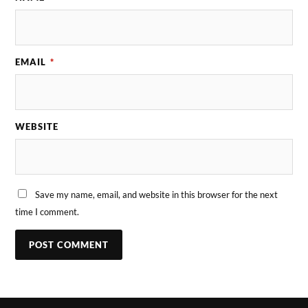
EMAIL
*
WEBSITE
Save my name, email, and website in this browser for the next
time I comment.