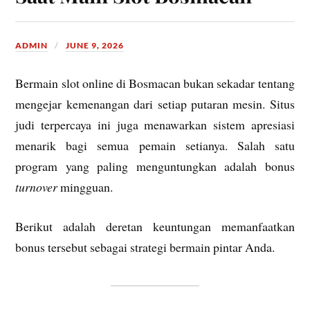
ADMIN
JUNE 9, 2026
Bermain slot online di Bosmacan bukan sekadar tentang
mengejar kemenangan dari setiap putaran mesin. Situs
judi terpercaya ini juga menawarkan sistem apresiasi
menarik bagi semua pemain setianya. Salah satu
program yang paling menguntungkan adalah bonus
turnover
mingguan.
Berikut adalah deretan keuntungan memanfaatkan
bonus tersebut sebagai strategi bermain pintar Anda.