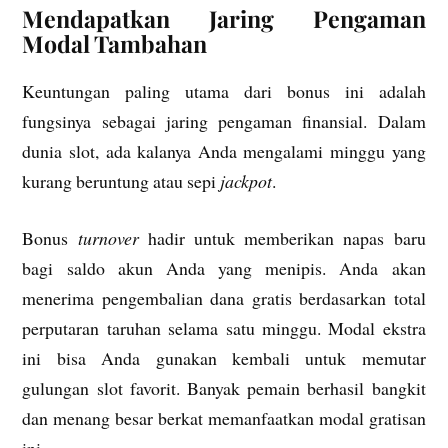
Mendapatkan Jaring Pengaman
Modal Tambahan
Keuntungan paling utama dari bonus ini adalah
fungsinya sebagai jaring pengaman finansial. Dalam
dunia slot, ada kalanya Anda mengalami minggu yang
kurang beruntung atau sepi
jackpot
.
Bonus
turnover
hadir untuk memberikan napas baru
bagi saldo akun Anda yang menipis. Anda akan
menerima pengembalian dana gratis berdasarkan total
perputaran taruhan selama satu minggu. Modal ekstra
ini bisa Anda gunakan kembali untuk memutar
gulungan slot favorit. Banyak pemain berhasil bangkit
dan menang besar berkat memanfaatkan modal gratisan
ini.