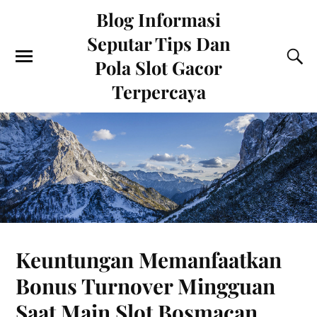
Blog Informasi
Seputar Tips Dan
Pola Slot Gacor
Terpercaya
Keuntungan Memanfaatkan
Bonus Turnover Mingguan
Saat Main Slot Bosmacan