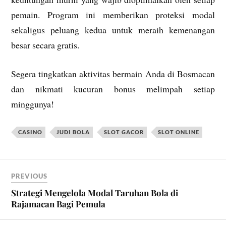
pemain. Program ini memberikan proteksi modal
sekaligus peluang kedua untuk meraih kemenangan
besar secara gratis.
Segera tingkatkan aktivitas bermain Anda di Bosmacan
dan nikmati kucuran bonus melimpah setiap
minggunya!
CASINO
JUDI BOLA
SLOT GACOR
SLOT ONLINE
PREVIOUS
Strategi Mengelola Modal Taruhan Bola di
Rajamacan Bagi Pemula