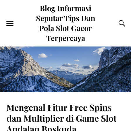
Blog Informasi
Seputar Tips Dan
Pola Slot Gacor
Terpercaya
Mengenal Fitur Free Spins
dan Multiplier di Game Slot
Andalan Boskuda