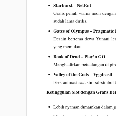
Starburst – NetEnt
Grafis penuh warna neon dengan 
sudah lama dirilis.
Gates of Olympus – Pragmatic 
Desain bertema dewa Yunani len
yang memukau.
Book of Dead – Play’n GO
Menghadirkan petualangan di pira
Valley of the Gods – Yggdrasil
Efek animasi saat simbol-simbol 
Keunggulan Slot dengan Grafis Ber
Lebih nyaman dimainkan dalam j