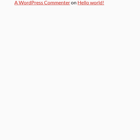
A WordPress Commenter
on
Hello world!