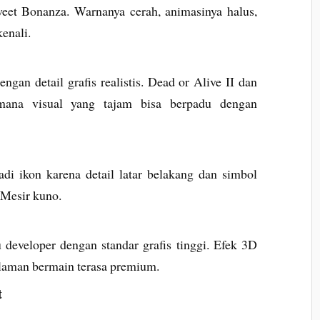
Sweet Bonanza. Warnanya cerah, animasinya halus,
enali.
engan detail grafis realistis. Dead or Alive II dan
imana visual yang tajam bisa berpadu dengan
di ikon karena detail latar belakang dan simbol
Mesir kuno.
u developer dengan standar grafis tinggi. Efek 3D
laman bermain terasa premium.
t