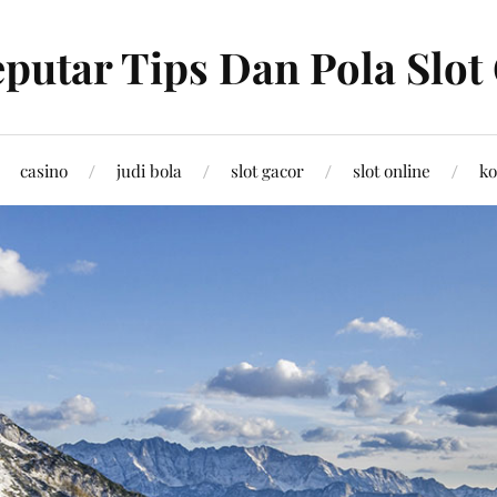
eputar Tips Dan Pola Slot
casino
judi bola
slot gacor
slot online
ko