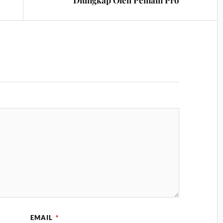
Diungkap Oleh Pemain Pro
EMAIL
*