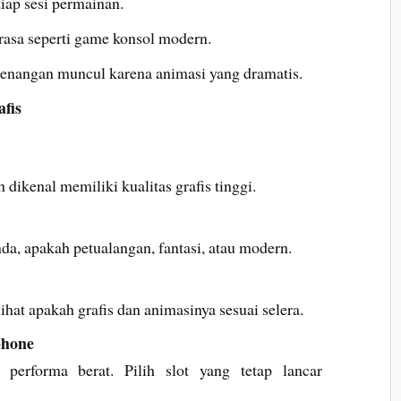
iap sesi permainan.
asa seperti game konsol modern.
enangan muncul karena animasi yang dramatis.
fis
dikenal memiliki kualitas grafis tinggi.
da, apakah petualangan, fantasi, atau modern.
at apakah grafis dan animasinya sesuai selera.
phone
performa berat. Pilih slot yang tetap lancar