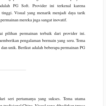
dalah PG Soft. Provider ini terkenal karena
tinggi. Visual yang menarik menjadi daya tarik
permainan mereka juga sangat inovatif.
pilihan permainan terbaik dari provider ini.
memberikan pengalaman bermain yang seru. Tema
 dan unik. Berikut adalah beberapa permainan PG
ari seri pertamanya yang sukses. Tema utama
 tradisional China. Visual yang dihadirkan terasa