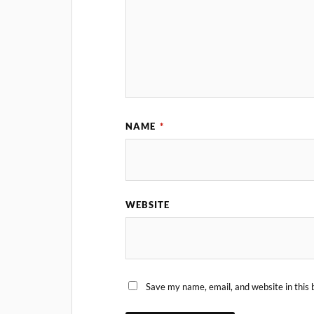
NAME
*
WEBSITE
Save my name, email, and website in this 