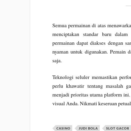
Semua permainan di atas menawarkan 
menciptakan standar baru dalam
permainan dapat diakses dengan sa
nyaman untuk digunakan. Pemain d
saja.
Teknologi seluler memastikan perfo
perlu khawatir tentang masalah g
menjadi prioritas utama platform ini
visual Anda. Nikmati keseruan petual
CASINO
JUDI BOLA
SLOT GACOR