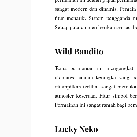
sangat modern dan dinamis. Pemain
fitur menarik. Sistem pengganda 
Setiap putaran memberikan sensasi b
Wild Bandito
Tema permainan ini mengangkat k
utamanya adalah kerangka yang pa
ditampilkan terlihat sangat memuka
atmosfer keseruan. Fitur simbol b
Permainan ini sangat ramah bagi pem
Lucky Neko