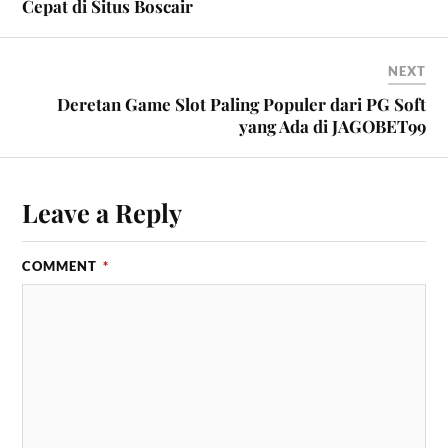
Cepat di Situs Boscair
NEXT
Deretan Game Slot Paling Populer dari PG Soft
yang Ada di JAGOBET99
Leave a Reply
COMMENT
*