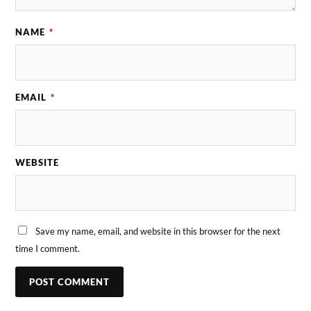
NAME
*
EMAIL
*
WEBSITE
Save my name, email, and website in this browser for the next
time I comment.