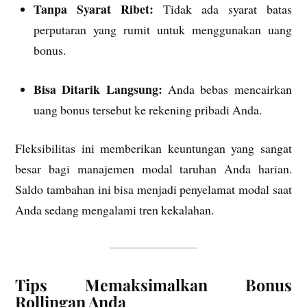
Tanpa Syarat Ribet:
Tidak ada syarat batas
perputaran yang rumit untuk menggunakan uang
bonus.
Bisa Ditarik Langsung:
Anda bebas mencairkan
uang bonus tersebut ke rekening pribadi Anda.
Fleksibilitas ini memberikan keuntungan yang sangat
besar bagi manajemen modal taruhan Anda harian.
Saldo tambahan ini bisa menjadi penyelamat modal saat
Anda sedang mengalami tren kekalahan.
Tips Memaksimalkan Bonus
Rollingan Anda