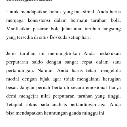
Untuk mendapatkan bonus yang maksimal, Anda harus
menjaga konsistensi dalam bermain taruhan bola.
Manfaatkan pasaran bola jalan atau taruhan langsung
yang tersedia di situs Boskuda setiap hari.
Jenis taruhan ini memungkinkan Anda melakukan
perputaran saldo dengan sangat cepat dalam satu
pertandingan. Namun, Anda harus tetap mengelola
modal dengan bijak agar tidak mengalami kerugian
besar. Jangan pernah bertaruh secara emosional hanya
demi mengejar nilai perputaran taruhan yang tinggi.
Tetaplah fokus pada analisis pertandingan agar Anda
bisa mendapatkan keuntungan ganda minggu ini.