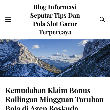
Blog Informasi
Seputar Tips Dan
Pola Slot Gacor
Terpercaya
Kemudahan Klaim Bonus
Rollingan Mingguan Taruhan
Bola di Agen Boskuda