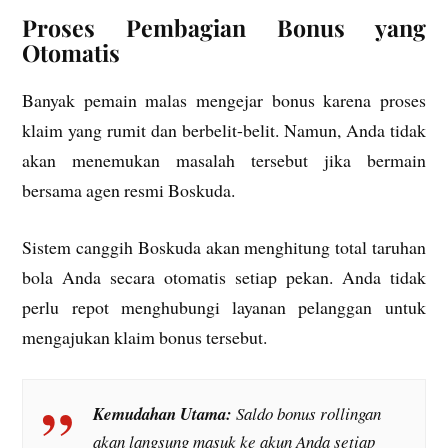
Proses Pembagian Bonus yang
Otomatis
Banyak pemain malas mengejar bonus karena proses
klaim yang rumit dan berbelit-belit. Namun, Anda tidak
akan menemukan masalah tersebut jika bermain
bersama agen resmi Boskuda.
Sistem canggih Boskuda akan menghitung total taruhan
bola Anda secara otomatis setiap pekan. Anda tidak
perlu repot menghubungi layanan pelanggan untuk
mengajukan klaim bonus tersebut.
Kemudahan Utama:
Saldo bonus rollingan
akan langsung masuk ke akun Anda setiap